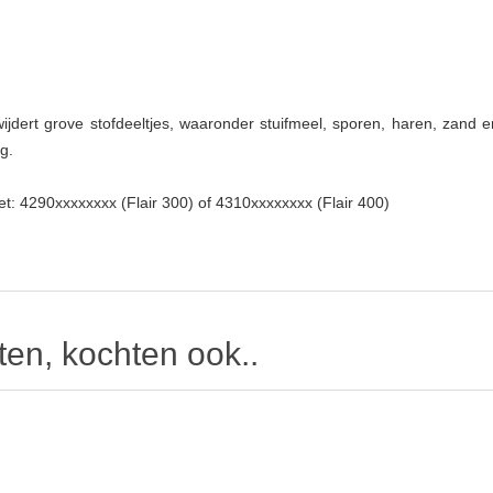
rwijdert grove stofdeeltjes, waaronder stuifmeel, sporen, haren, zand 
g.
t: 4290xxxxxxxx (Flair 300) of 4310xxxxxxxx (Flair 400)
ir300 en Flair400
ten, kochten ook..