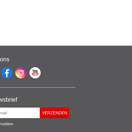
 ons
wsbrief
melden