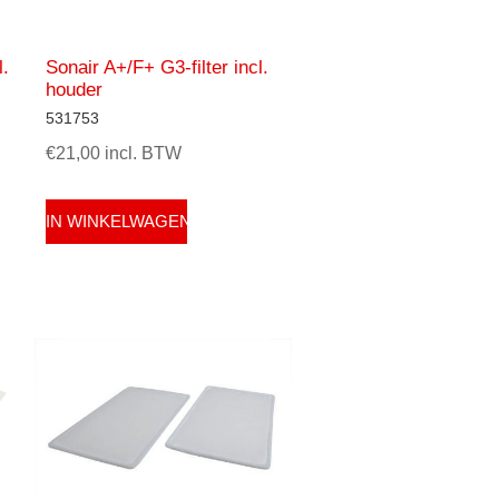
l.
Sonair A+/F+ G3-filter incl.
houder
531753
€21,00 incl. BTW